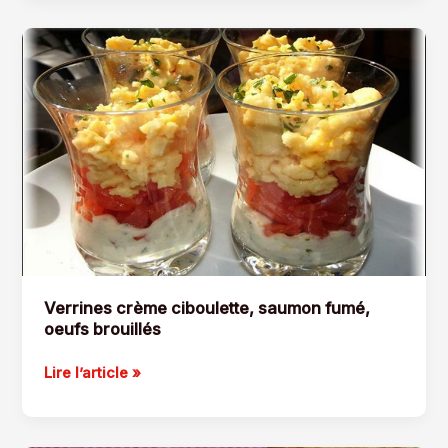
aux
champignons
gratinés
Verrines crème ciboulette, saumon fumé,
oeufs brouillés
Verrines
Lire l’article »
crème
ciboulette,
saumon