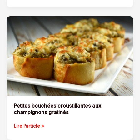
fraîcheur
Petites bouchées croustillantes aux
champignons gratinés
Petites
Lire l’article »
bouchées
croustillantes