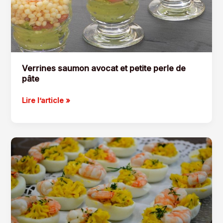
Verrines saumon avocat et petite perle de
pâte
Verrines
Lire l’article »
saumon
avocat
et
petite
perle
de
pâte