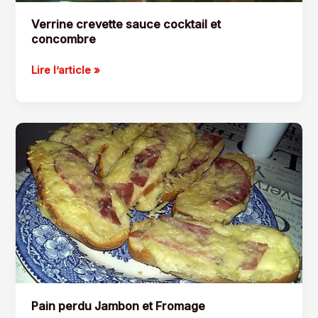
Verrine crevette sauce cocktail et
concombre
Verrine
Lire l’article »
crevette
sauce
cocktail
et
concombre
Pain perdu Jambon et Fromage