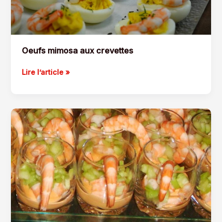
Oeufs mimosa aux crevettes
Oeufs
Lire l’article »
mimosa
aux
crevettes