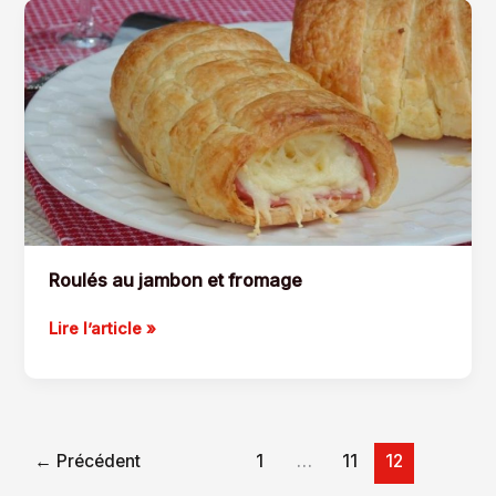
fumé,
oeufs
brouillés
Roulés au jambon et fromage
Roulés
Lire l’article »
au
jambon
et
fromage
←
Précédent
1
…
11
12