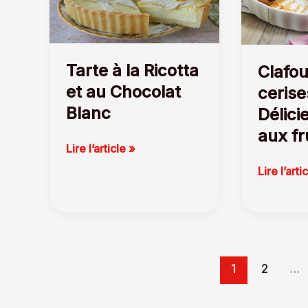
Tarte à la Ricotta
Clafou
et au Chocolat
cerise
Blanc
Délici
aux fr
Tarte
Lire l’article »
à
Clafoutis
Lire l’arti
la
aux
Ricotta
cerises
et
Un
au
Délicieux
Chocolat
dessert
Blanc
1
2
…
aux
fruits