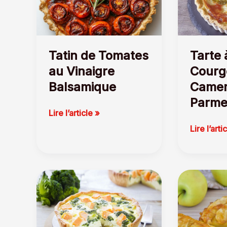
Tatin de Tomates
Tarte 
au Vinaigre
Courg
Balsamique
Camem
Parme
Tatin
Lire l’article »
de
Tarte
Lire l’arti
Tomates
à
au
la
Vinaigre
Courgette
Balsamique
Camembe
et
Parmesa