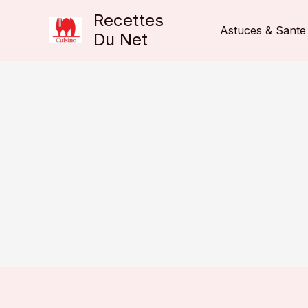
Aller
Recettes
au
Astuces & Sante
Du Net
contenu