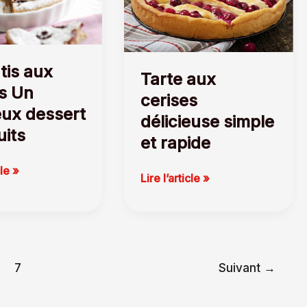
tis aux
Tarte aux
s Un
cerises
eux dessert
délicieuse simple
uits
et rapide
cle »
Tarte
Lire l’article »
aux
cerises
délicieuse
simple
et
7
Suivant
→
rapide