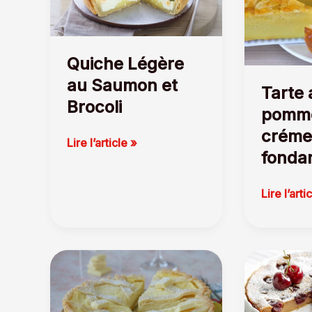
Quiche Légère
au Saumon et
Tarte 
Brocoli
pomm
créme
Quiche
Lire l’article »
fonda
Légère
au
Saumon
Tarte
Lire l’arti
et
aux
Brocoli
pommes
crémeus
et
fondante