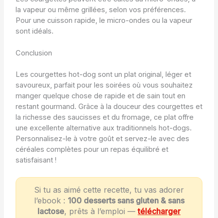
la vapeur ou même grillées, selon vos préférences.
Pour une cuisson rapide, le micro-ondes ou la vapeur
sont idéals.
Conclusion
Les courgettes hot-dog sont un plat original, léger et
savoureux, parfait pour les soirées où vous souhaitez
manger quelque chose de rapide et de sain tout en
restant gourmand. Grâce à la douceur des courgettes et
la richesse des saucisses et du fromage, ce plat offre
une excellente alternative aux traditionnels hot-dogs.
Personnalisez-le à votre goût et servez-le avec des
céréales complètes pour un repas équilibré et
satisfaisant !
Si tu as aimé cette recette, tu vas adorer
l’ebook :
100 desserts sans gluten & sans
lactose
, prêts à l’emploi —
télécharger