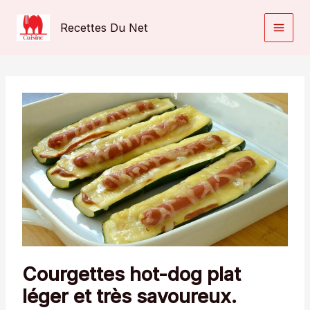
Aller
au
Recettes Du Net
contenu
Courgettes hot-dog plat
léger et très savoureux.