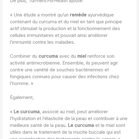
De plus, TurmericForHealth ajoute:
« Une étude a montré qu’un
remède
ayurvédique
contenant du curcuma et du miel en tant que principe
actif stimulait la production et la fonctionnement des
cellules immunitaires et pouvait ainsi améliorer
l’immunité contre les maladies.
Combiner du
curcuma
avec du
miel
renforce son
activité antimicrobienne. Ensemble, ils peuvent agir
contre une variété de souches bactériennes et
fongiques connues pour causer des infections chez
l’homme. »
Également,
«
Le curcuma
, associé au miel, peut améliorer
l’hydratation et l’élasticité de la peau et contribuer à une
meilleure santé de la peau.
Le curcuma
et le miel sont
utiles dans le traitement de la mucite buccale qui est
une complication des traitements contre le cancer. »