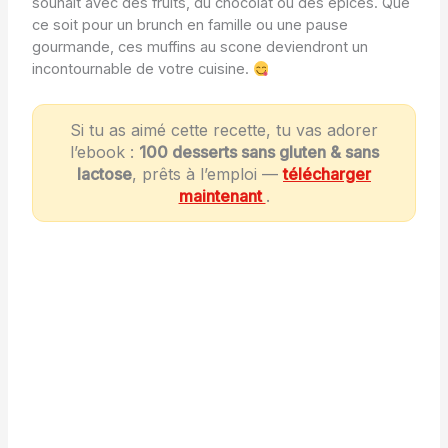
souhait avec des fruits, du chocolat ou des épices. Que
ce soit pour un brunch en famille ou une pause
gourmande, ces muffins au scone deviendront un
incontournable de votre cuisine.
Si tu as aimé cette recette, tu vas adorer
l’ebook :
100 desserts sans gluten & sans
lactose
, prêts à l’emploi —
télécharger
maintenant
.