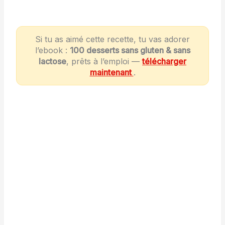
Si tu as aimé cette recette, tu vas adorer
l’ebook :
100 desserts sans gluten & sans
lactose
, prêts à l’emploi —
télécharger
maintenant
.