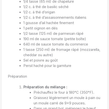
1/4 tasse (65 ml) de chapelure
1/2 c. à thé de basilic séché
1/2 c. à thé d’origan
1/2 c. à thé d’assaisonnements italiens
1 gousse d’ail hachée finement
1 petit oignon en dés
1/2 tasse (125 ml) de parmesan râpé
190 ml de sauce tomate (petite boîte)
640 ml de sauce tomate du commerce
1 tasse (250 ml) de fromage râpé (mozzarella,
cheddar ou autre)
Sel et poivre au goût
Persil haché pour la garniture
Préparation
Préparation du mélange :
Préchauffez le four à 180°C (350°F).
Graissez légèrement un moule à pain ou
un moule carré de 9×9 pouces.
Dans un grand bol, mélangez le bœuf