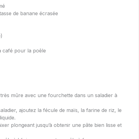
émé
 tasse de banane écrasée
e)
 à café pour la poêle
très mûre avec une fourchette dans un saladier à
adier, ajoutez la fécule de maïs, la farine de riz, le
liquide.
mixer plongeant jusqu’à obtenir une pâte bien lisse et