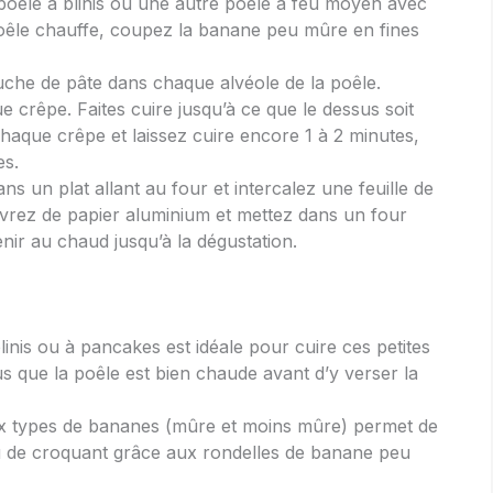
poêle à blinis ou une autre poêle à feu moyen avec
poêle chauffe, coupez la banane peu mûre en fines
uche de pâte dans chaque alvéole de la poêle.
crêpe. Faites cuire jusqu’à ce que le dessus soit
chaque crêpe et laissez cuire encore 1 à 2 minutes,
es.
ns un plat allant au four et intercalez une feuille de
vrez de papier aluminium et mettez dans un four
nir au chaud jusqu’à la dégustation.
inis ou à pancakes est idéale pour cuire ces petites
 que la poêle est bien chaude avant d’y verser la
deux types de bananes (mûre et moins mûre) permet de
eu de croquant grâce aux rondelles de banane peu