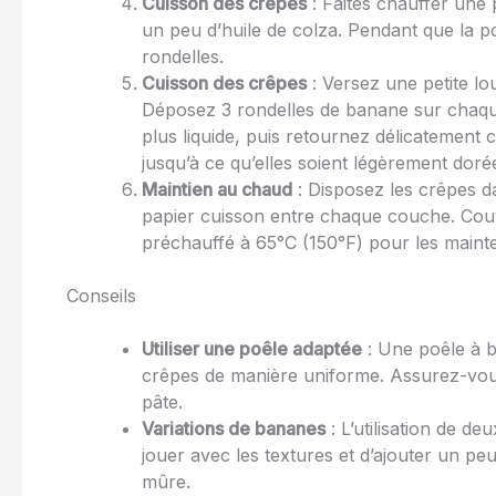
Cuisson des crêpes
: Faites chauffer une 
un peu d’huile de colza. Pendant que la 
rondelles.
Cuisson des crêpes
: Versez une petite lo
Déposez 3 rondelles de banane sur chaque 
plus liquide, puis retournez délicatement 
jusqu’à ce qu’elles soient légèrement doré
Maintien au chaud
: Disposez les crêpes da
papier cuisson entre chaque couche. Cou
préchauffé à 65°C (150°F) pour les mainte
Conseils
Utiliser une poêle adaptée
: Une poêle à bl
crêpes de manière uniforme. Assurez-vous
pâte.
Variations de bananes
: L’utilisation de 
jouer avec les textures et d’ajouter un p
mûre.