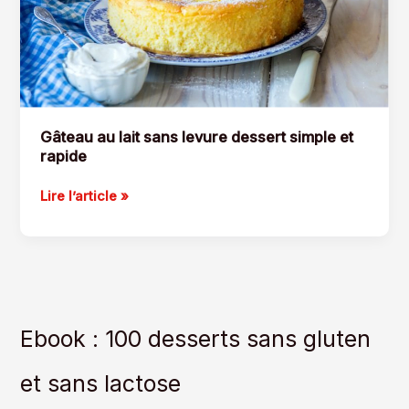
Gâteau au lait sans levure dessert simple et
rapide
Gâteau
Lire l’article »
au
lait
sans
levure
dessert
simple
Ebook : 100 desserts sans gluten
et
rapide
et sans lactose