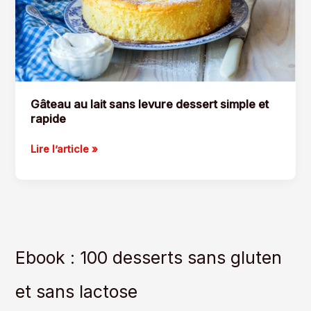
Gâteau au lait sans levure dessert simple et
rapide
Gâteau
Lire l’article »
au
lait
sans
levure
dessert
simple
Ebook : 100 desserts sans gluten
et
rapide
et sans lactose