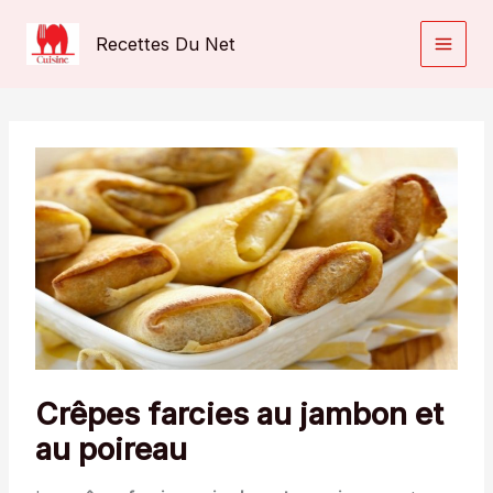
Aller
au
Recettes Du Net
contenu
Crêpes farcies au jambon et
au poireau