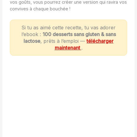
vos goûts, vous pourrez créer une version qui ravira vos
convives à chaque bouchée !
Si tu as aimé cette recette, tu vas adorer
l’ebook :
100 desserts sans gluten & sans
lactose
, prêts à l’emploi —
télécharger
maintenant
.