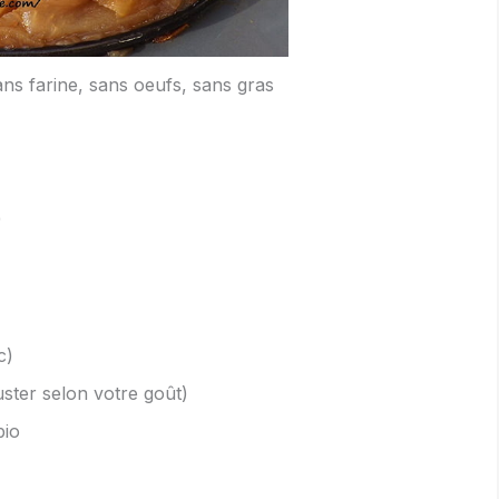
ns farine, sans oeufs, sans gras
)
c)
uster selon votre goût)
bio