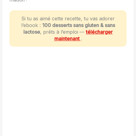
maison !
Si tu as aimé cette recette, tu vas adorer
l’ebook :
100 desserts sans gluten & sans
lactose
, prêts à l’emploi —
télécharger
maintenant
.