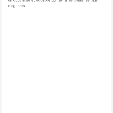
un goût riche et équilibré qui ravira les palais les plus
exigeants.