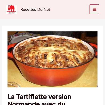
Aller
au
Recettes Du Net
contenu
La Tartiflette version
Normande avec du