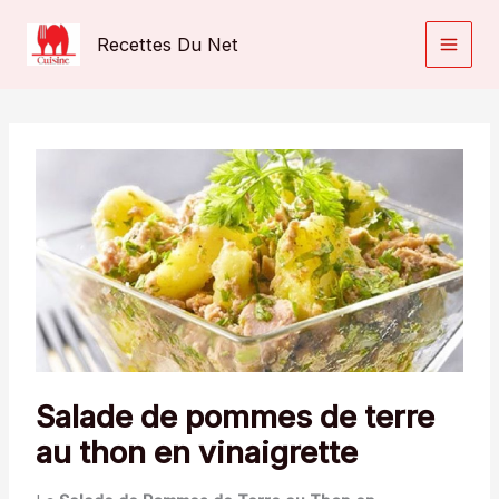
Aller
au
Recettes Du Net
contenu
Salade de pommes de terre
au thon en vinaigrette