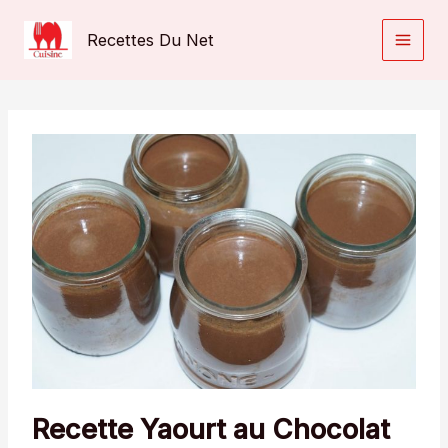
Aller
au
Recettes Du Net
contenu
Recette Yaourt au Chocolat