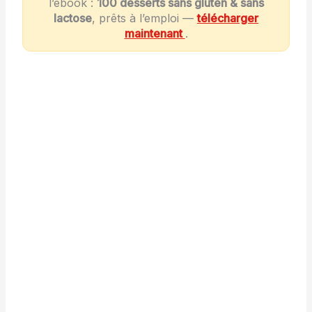
l’ebook :
100 desserts sans gluten & sans
lactose
, prêts à l’emploi —
télécharger
maintenant
.