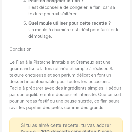
Peut-on congeler le flan ?
Il est déconseillé de congeler le flan, car sa
texture pourrait s’altérer.
Quel moule utiliser pour cette recette ?
Un moule à charnière est idéal pour faciliter le
démoulage.
Conclusion
Le Flan à la Pistache Inratable et Crémeux est une
gourmandise à la fois raffinée et simple à réaliser. Sa
texture onctueuse et son parfum délicat en font un
dessert incontournable pour toutes les occasions.
Facile à préparer avec des ingrédients simples, il séduit
par son équilibre entre douceur et intensité. Que ce soit
pour un repas festif ou une pause sucrée, ce flan saura
ravir les papilles des petits comme des grands.
Si tu as aimé cette recette, tu vas adorer
l’ebook :
100 desserts sans gluten & sans