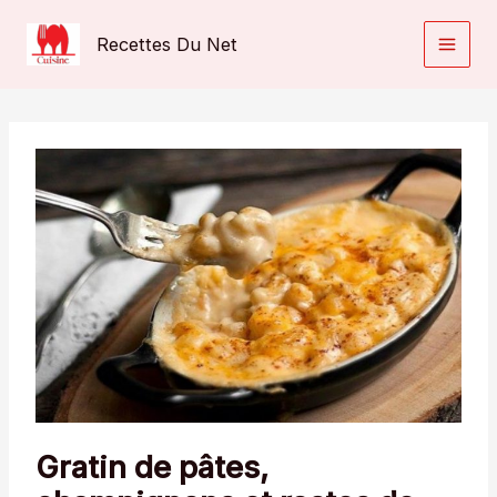
Aller
au
Recettes Du Net
contenu
Gratin de pâtes,