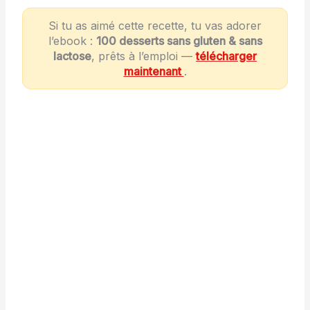
Si tu as aimé cette recette, tu vas adorer
l’ebook :
100 desserts sans gluten & sans
lactose
, prêts à l’emploi —
télécharger
maintenant
.