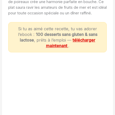
de poireaux crée une harmonie parfaite en bouche. Ce
plat saura ravir les amateurs de fruits de mer et est idéal
pour toute occasion spéciale ou un dîner raffiné.
Si tu as aimé cette recette, tu vas adorer
l’ebook :
100 desserts sans gluten & sans
lactose
, prêts à l’emploi —
télécharger
maintenant
.