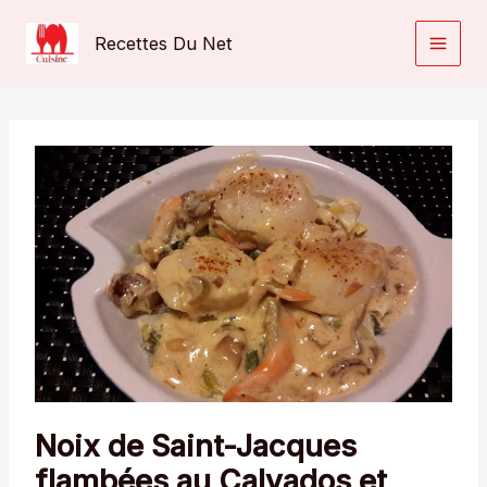
Aller
au
Recettes Du Net
contenu
Noix de Saint-Jacques
flambées au Calvados et