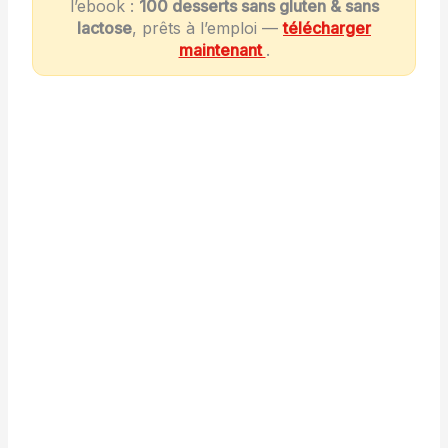
l’ebook :
100 desserts sans gluten & sans
lactose
, prêts à l’emploi —
télécharger
maintenant
.