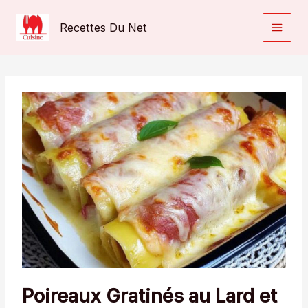
Aller
au
Recettes Du Net
contenu
Poireaux Gratinés au Lard et