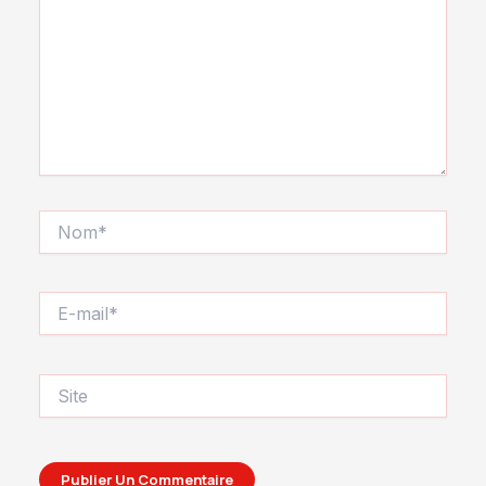
Nom*
E-
mail*
Site