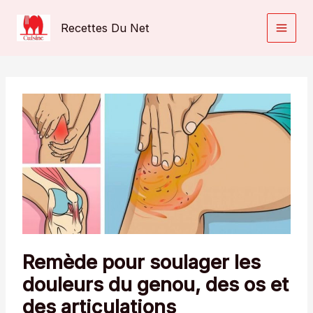
Aller
au
Recettes Du Net
contenu
Remède pour soulager les
douleurs du genou, des os et
des articulations