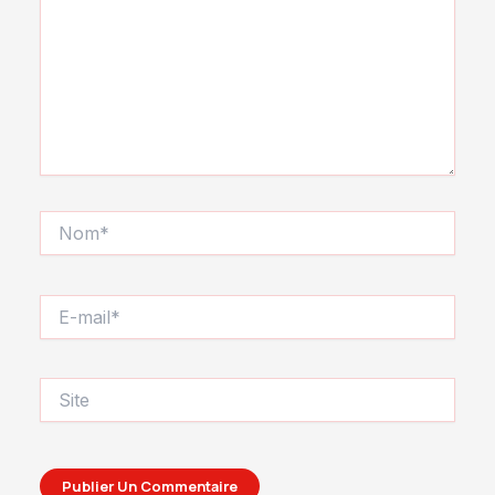
Nom*
E-
mail*
Site