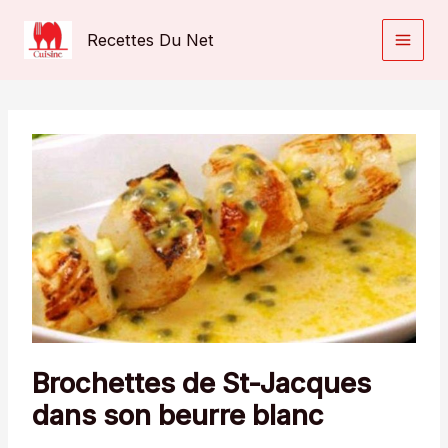
Aller
au
Recettes Du Net
contenu
Brochettes de St-Jacques
dans son beurre blanc