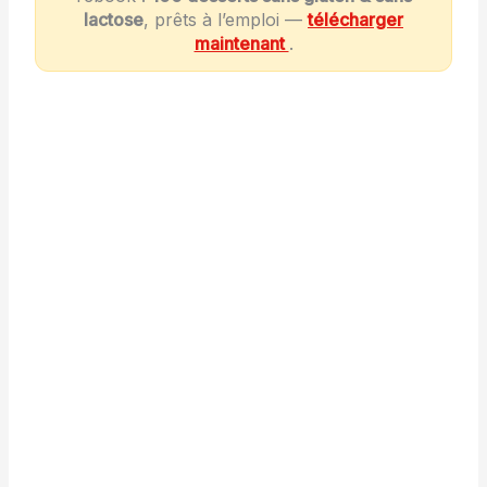
lactose
, prêts à l’emploi —
télécharger
maintenant
.