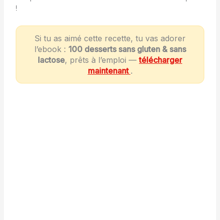
!
Si tu as aimé cette recette, tu vas adorer
l’ebook :
100 desserts sans gluten & sans
lactose
, prêts à l’emploi —
télécharger
maintenant
.