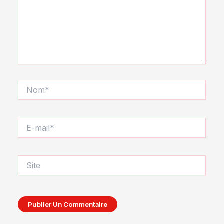
Nom*
E-
mail*
Site