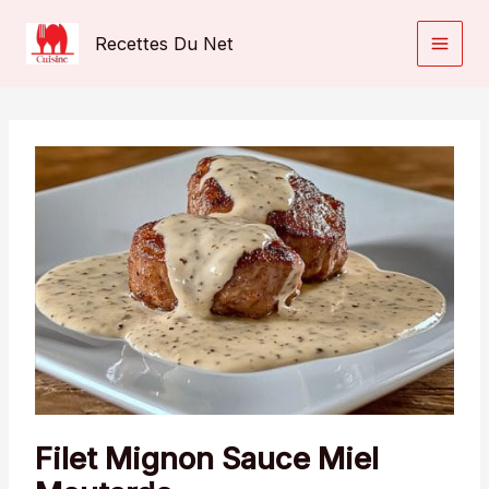
Aller
au
Recettes Du Net
contenu
Filet Mignon Sauce Miel