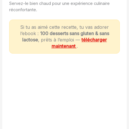
Servez-le bien chaud pour une expérience culinaire
réconfortante.
Si tu as aimé cette recette, tu vas adorer
l’ebook :
100 desserts sans gluten & sans
lactose
, prêts à l’emploi —
télécharger
maintenant
.