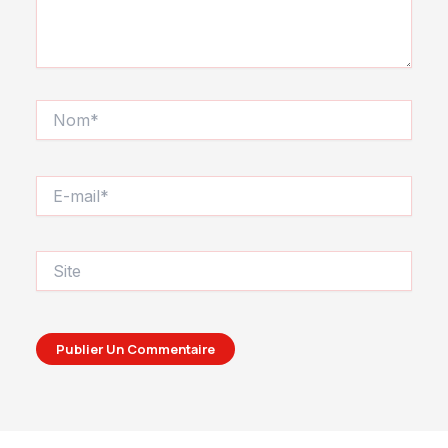
Nom*
E-
mail*
Site