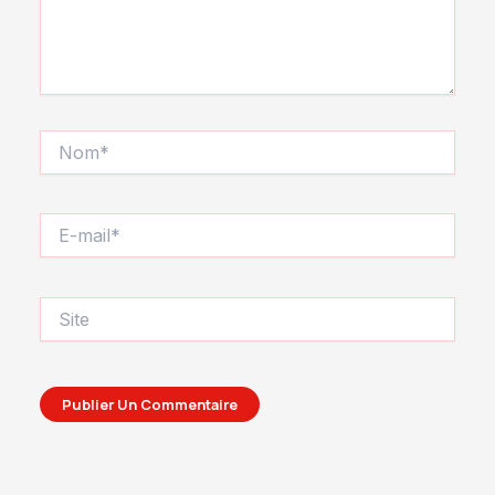
Nom*
E-
mail*
Site